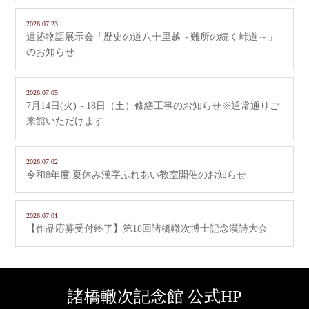
2026.07.23
遺跡物語展示会「歴史の道八十里越～難所の続く峠道～」
のお知らせ
2026.07.05
7月14日(火)～18日（土）修繕工事のお知らせ※通常通りご
来館いただけます
2026.07.02
令和8年度 夏休み漢字ふれあい教室開催のお知らせ
2026.07.01
【作品応募受付終了】第18回諸橋轍次博士記念漢詩大会
諸橋轍次記念館 公式HP