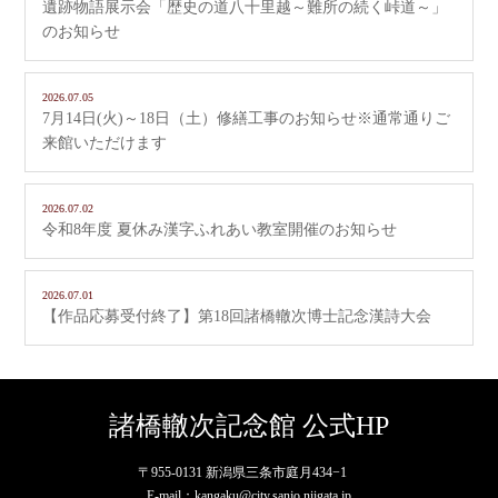
遺跡物語展示会「歴史の道八十里越～難所の続く峠道～」
のお知らせ
2026.07.05
7月14日(火)～18日（土）修繕工事のお知らせ※通常通りご
来館いただけます
2026.07.02
令和8年度 夏休み漢字ふれあい教室開催のお知らせ
2026.07.01
【作品応募受付終了】第18回諸橋轍次博士記念漢詩大会
諸橋轍次記念館 公式HP
〒955-0131 新潟県三条市庭月434−1
E-mail：kangaku@city.sanjo.niigata.jp