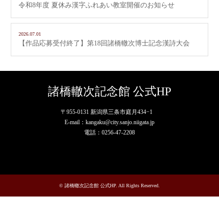
令和8年度 夏休み漢字ふれあい教室開催のお知らせ
2026.07.01
【作品応募受付終了】第18回諸橋轍次博士記念漢詩大会
諸橋轍次記念館 公式HP
〒955-0131 新潟県三条市庭月434−1
E-mail：kangaku@city.sanjo.niigata.jp
電話：0256-47-2208
RSS
©
諸橋轍次記念館 公式HP
. All Rights Reserved.