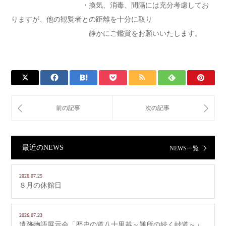
・換気、消毒、間隔には充分考慮してお
りますが、他の観覧者との距離を十分に取り
静かにご鑑賞をお願いいたします。
最近のNEWS
NEWS一覧
2026.07.25
８月の休館日
2026.07.23
遺跡物語展示会「歴史の道八十里越～難所の続く峠道～」