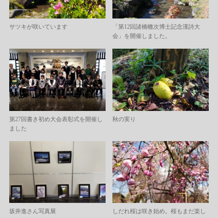
サツキが咲いています
「第12回諸橋轍次博士記念漢詩大
会」を開催しました。
第27回書き初め大会表彰式を開催し
秋の実り
ました
坂井進さん写真展
しだれ桜は咲き始め。桜もまだ楽し